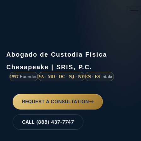
(888) 437-7747
Abogado de Custodia Física
Chesapeake | SRIS, P.C.
1997
VA · MD · DC · NJ · NY
EN · ES
Founded
Intake
REQUEST A CONSULTATION
CALL (888) 437-7747