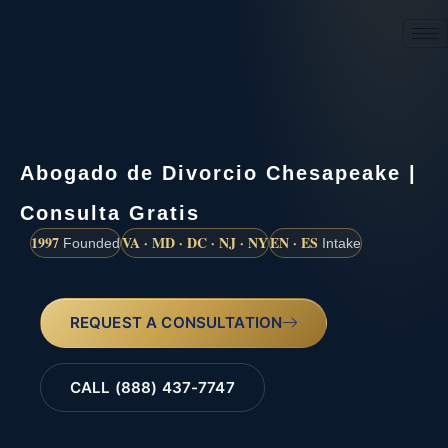
(888) 437-7747
Abogado de Divorcio Chesapeake |
Consulta Gratis
1997
VA · MD · DC · NJ · NY
EN · ES
Founded
Intake
REQUEST A CONSULTATION
CALL (888) 437-7747