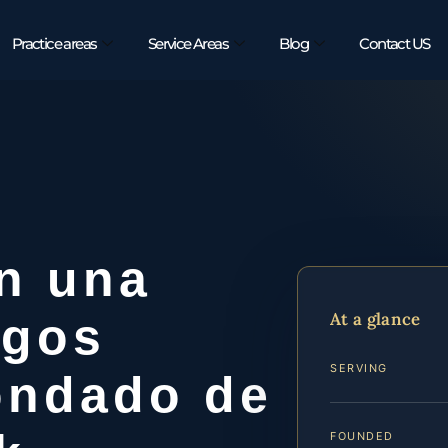
Practice areas
Service Areas
Blog
Contact US
n una
At a glance
rgos
SERVING
ondado de
FOUNDED