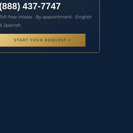
(888) 437-7747
Toll-free intake · By appointment · English
& Spanish
START YOUR REQUEST