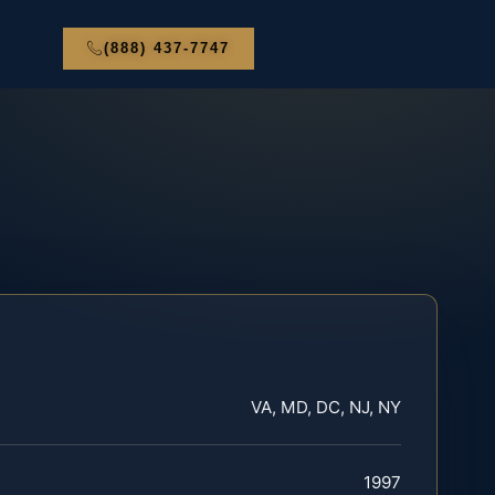
(888) 437-7747
VA, MD, DC, NJ, NY
1997