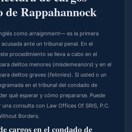
do de Rappahannock
inglés como
arraignment
— es la primera
cusada ante un tribunal penal. En el
te procedimiento se lleva a cabo en el
ara delitos menores (
misdemeanors
) y en el
ara delitos graves (
felonies
). Si usted o un
rogramada en el tribunal del condado de
er qué esperar y cómo prepararse. Puede
r una consulta con Law Offices Of SRIS, P.C.
Without Borders.
 de cargos en el condado de