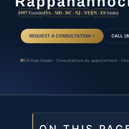
Rappahannoc
1997
VA · MD · DC · NJ · NY
EN · ES
Founded
Intake
REQUEST A CONSULTATION
CALL (8
Toll-free intake · Consultations by appointment · Int
ON THIS PAG