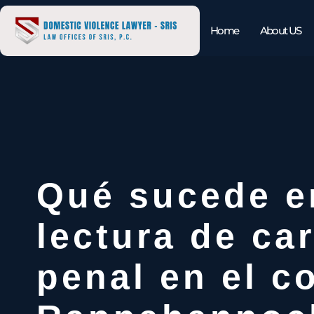
Home
About US
Qué sucede e
lectura de ca
penal en el c