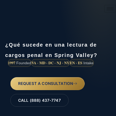
(888) 437-7747
¿Qué sucede en una lectura de
cargos penal en Spring Valley?
1997
VA · MD · DC · NJ · NY
EN · ES
Founded
Intake
REQUEST A CONSULTATION
CALL (888) 437-7747