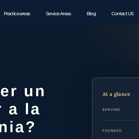
Practice areas
Service Areas
Blog
Contact US
er un
At a glance
 a la
SERVING
inia?
FOUNDED