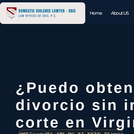
Home
About US
¿Puedo obten
divorcio sin ir
corte en Virg