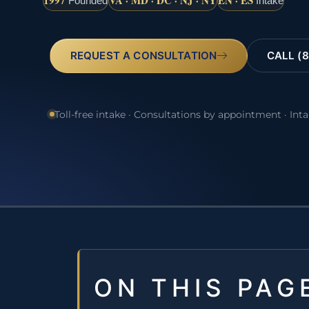
1997
VA · MD · DC · NJ · NY
EN · ES
Founded
Intake
REQUEST A CONSULTATION
CALL (8
Toll-free intake · Consultations by appointment · Int
ON THIS PAG