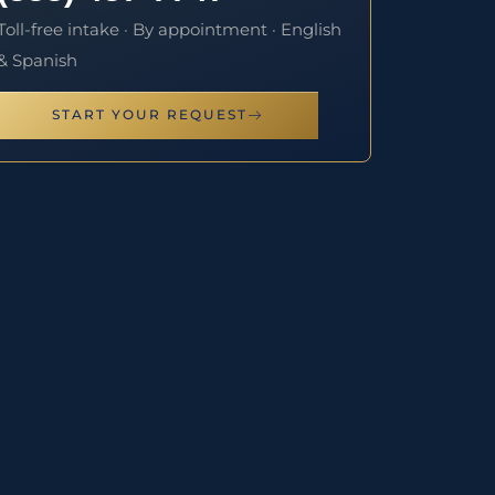
Toll-free intake · By appointment · English
& Spanish
START YOUR REQUEST