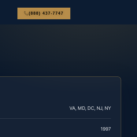
(888) 437-7747
VA, MD, DC, NJ, NY
1997