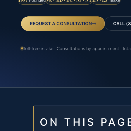
1997
VA · MD · DC · NJ · NY
EN · ES
Founded
Intake
REQUEST A CONSULTATION
CALL (8
Toll-free intake · Consultations by appointment · Int
ON THIS PAG