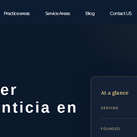
Practice areas
Service Areas
Blog
Contact US
er
At a glance
nticia en
SERVING
FOUNDED