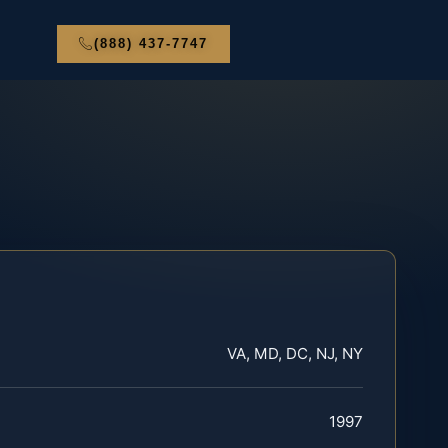
(888) 437-7747
VA, MD, DC, NJ, NY
1997