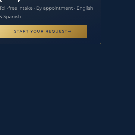
Toll-free intake · By appointment · English
& Spanish
START YOUR REQUEST