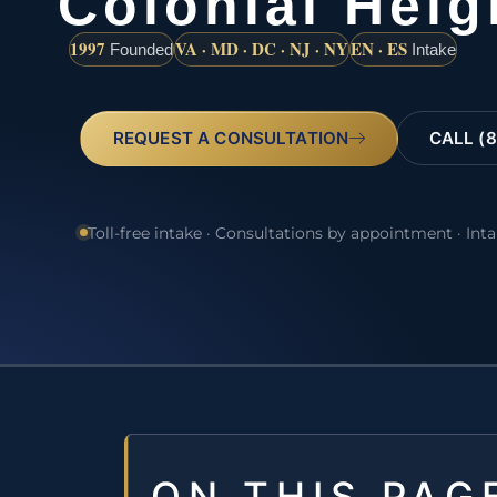
Colonial Heig
1997
VA · MD · DC · NJ · NY
EN · ES
Founded
Intake
REQUEST A CONSULTATION
CALL (8
Toll-free intake · Consultations by appointment · Int
ON THIS PAG