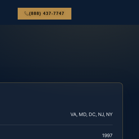
(888) 437-7747
VA, MD, DC, NJ, NY
1997