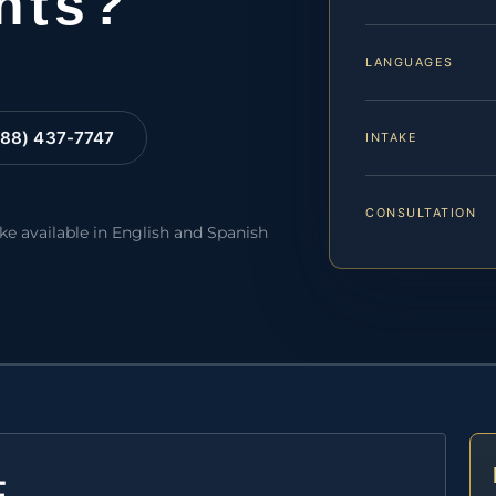
hts?
LANGUAGES
88) 437-7747
INTAKE
CONSULTATION
ake available in English and Spanish
E