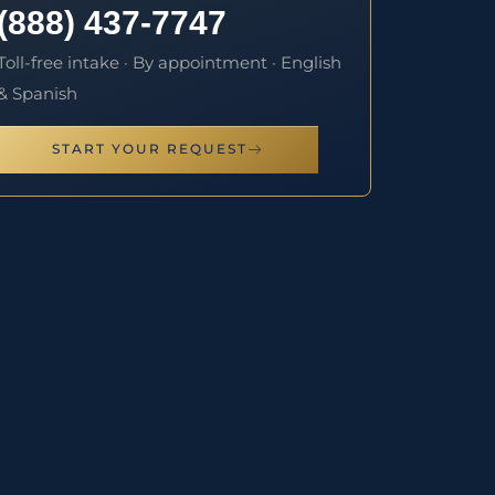
(888) 437-7747
Toll-free intake · By appointment · English
& Spanish
START YOUR REQUEST