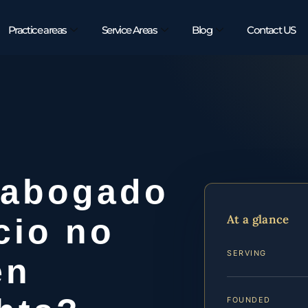
Practice areas
Service Areas
Blog
Contact US
 abogado
At a glance
cio no
SERVING
en
FOUNDED