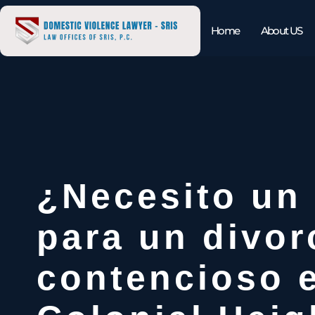
Home
About US
¿Necesito un
para un divor
contencioso 