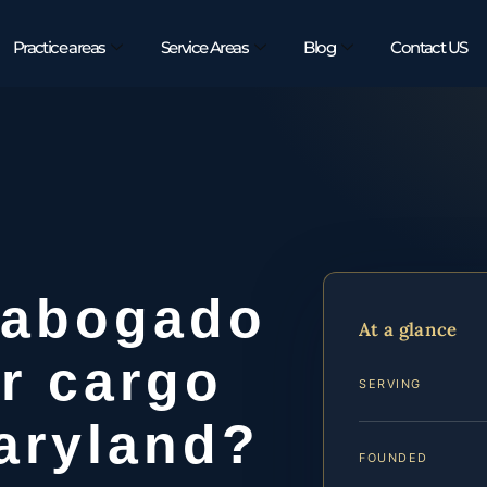
Practice areas
Service Areas
Blog
Contact US
 abogado
At a glance
r cargo
SERVING
aryland?
FOUNDED