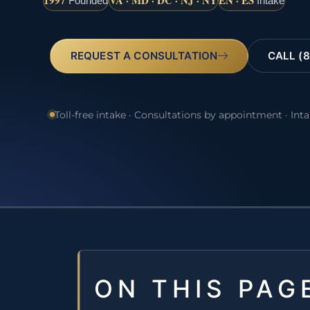
1997
VA · MD · DC · NJ · NY
EN · ES
Founded
Intake
REQUEST A CONSULTATION
CALL (8
Toll-free intake · Consultations by appointment · Int
ON THIS PAG