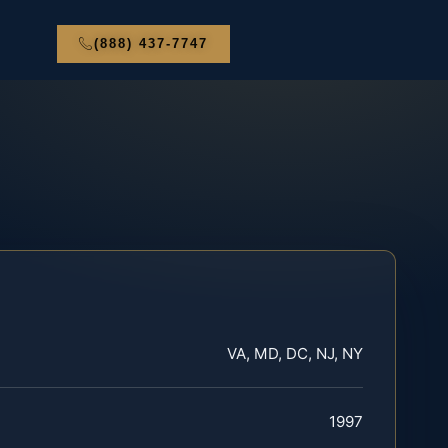
(888) 437-7747
VA, MD, DC, NJ, NY
1997