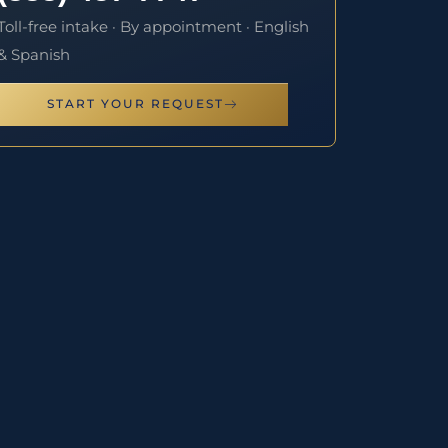
Toll-free intake · By appointment · English
& Spanish
START YOUR REQUEST