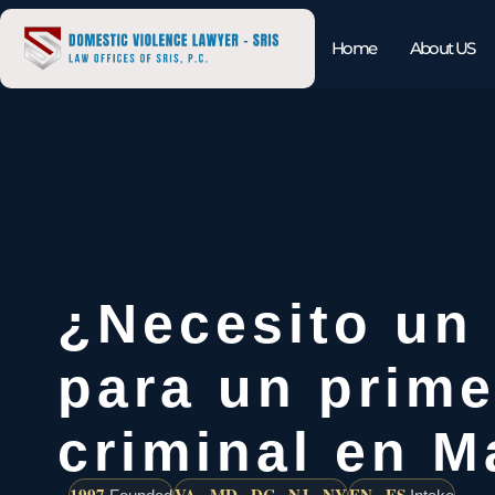
Home
About US
¿Necesito un
para un prime
criminal en M