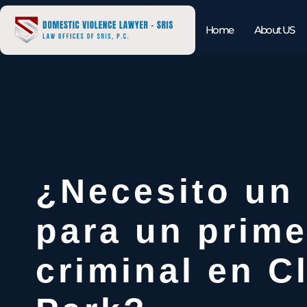
Home
About US
¿Necesito un
para un prime
criminal en C