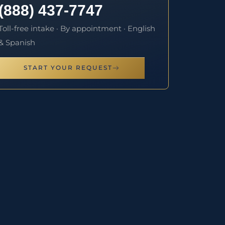
(888) 437-7747
Toll-free intake · By appointment · English
& Spanish
START YOUR REQUEST