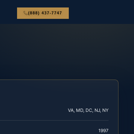
(888) 437-7747
VA, MD, DC, NJ, NY
1997