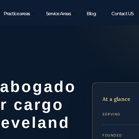
Practice areas
Service Areas
Blog
Contact US
 abogado
At a glance
r cargo
SERVING
leveland
FOUNDED