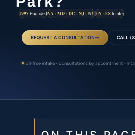
Park?
1997
VA · MD · DC · NJ · NY
EN · ES
Founded
Intake
REQUEST A CONSULTATION
CALL (8
Toll-free intake · Consultations by appointment · Int
ON THIS PAG