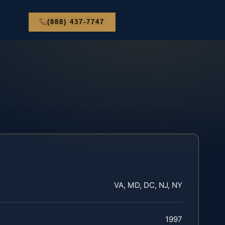
(888) 437-7747
VA, MD, DC, NJ, NY
1997