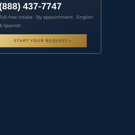
(888) 437-7747
Toll-free intake · By appointment · English
& Spanish
START YOUR REQUEST