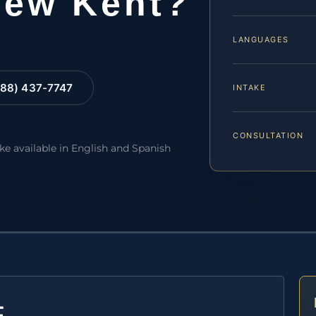
New Kent?
LANGUAGES
88) 437-7747
INTAKE
CONSULTATION
ake available in English and Spanish
E