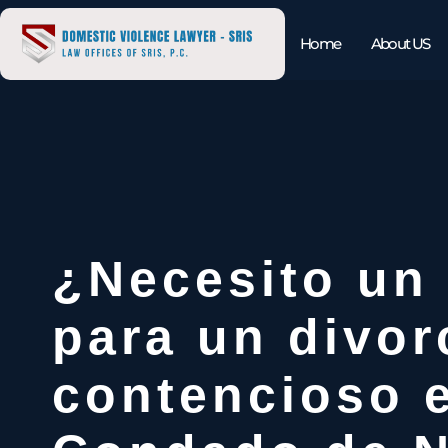
Home
About US
¿Necesito un
para un divor
contencioso e