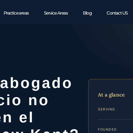
Practice areas
Service Areas
Blog
Contact US
 abogado
At a glance
cio no
SERVING
n el
FOUNDED