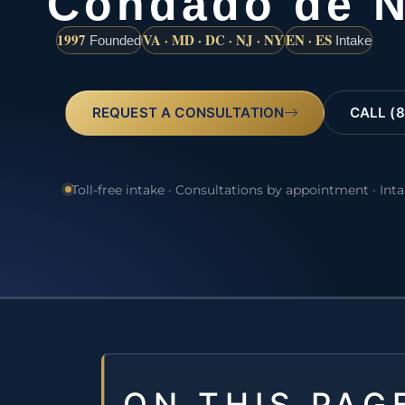
Condado de 
1997
VA · MD · DC · NJ · NY
EN · ES
Founded
Intake
REQUEST A CONSULTATION
CALL (8
Toll-free intake · Consultations by appointment · Int
ON THIS PAG