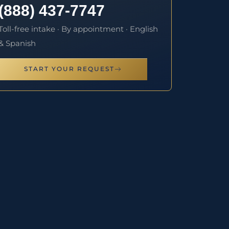
(888) 437-7747
Toll-free intake · By appointment · English
& Spanish
START YOUR REQUEST