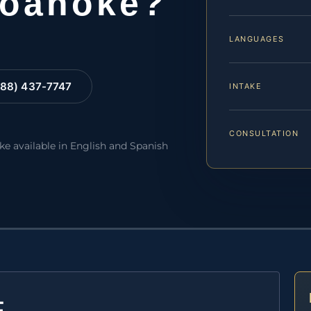
Roanoke?
LANGUAGES
88) 437-7747
INTAKE
CONSULTATION
ake available in English and Spanish
E