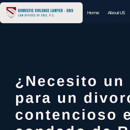
Home
About US
¿Necesito un
para un divor
contencioso e