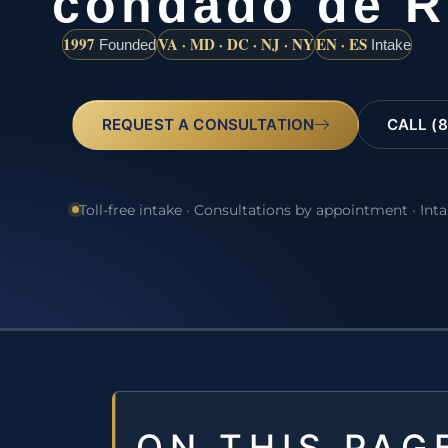
condado de 
1997
VA · MD · DC · NJ · NY
EN · ES
Founded
Intake
REQUEST A CONSULTATION
CALL (8
Toll-free intake · Consultations by appointment · Int
ON THIS PAG