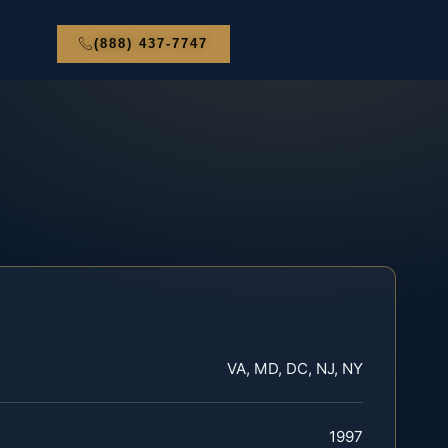
(888) 437-7747
VA, MD, DC, NJ, NY
1997