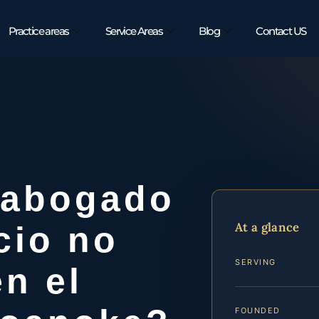
Practice areas
Service Areas
Blog
Contact US
 abogado
At a glance
cio no
SERVING
n el
FOUNDED