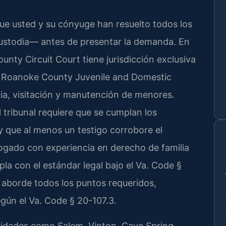
que usted y su cónyuge han resuelto todos los
ustodia— antes de presentar la demanda. En
nty Circuit Court tiene jurisdicción exclusiva
 el Roanoke County Juvenile and Domestic
dia, visitación y manutención de menores.
 tribunal requiere que se cumplan los
 y que al menos un testigo corrobore el
bogado con experiencia en derecho de familia
a con el estándar legal bajo el Va. Code §
n aborde todos los puntos requeridos,
egún el Va. Code § 20-107.3.
dades como Salem, Vinton, Cave Spring,