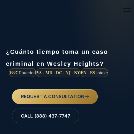
(888) 437-7747
¿Cuánto tiempo toma un caso
criminal en Wesley Heights?
1997
VA · MD · DC · NJ · NY
EN · ES
Founded
Intake
REQUEST A CONSULTATION
CALL (888) 437-7747