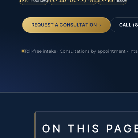
1997
VA · MD · DC · NJ · NY
EN · ES
Founded
Intake
REQUEST A CONSULTATION
CALL (8
Toll-free intake · Consultations by appointment · Int
ON THIS PAG