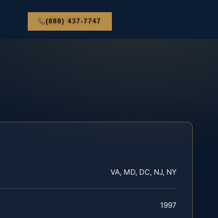
(888) 437-7747
VA, MD, DC, NJ, NY
1997