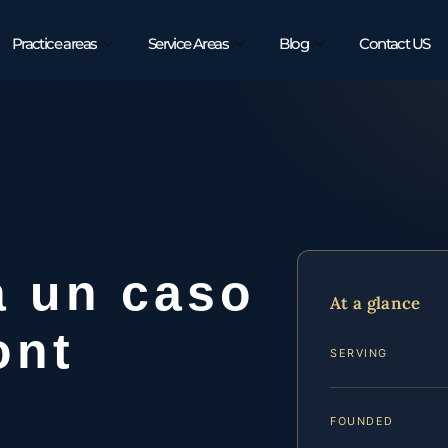
Practice areas
Service Areas
Blog
Contact US
a un caso
At a glance
ont
SERVING
FOUNDED