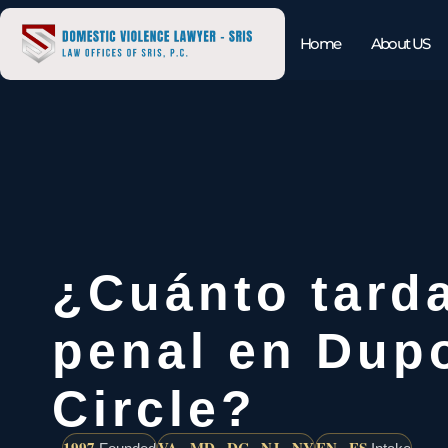
Home
About US
¿Cuánto tard
penal en Dup
Circle?