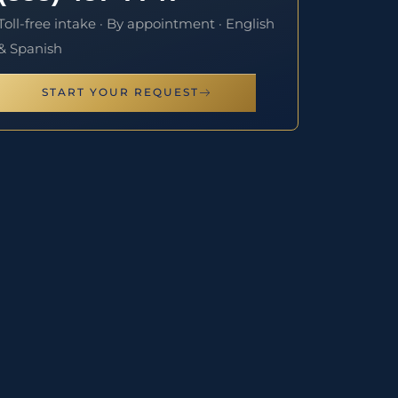
Toll-free intake · By appointment · English
& Spanish
START YOUR REQUEST