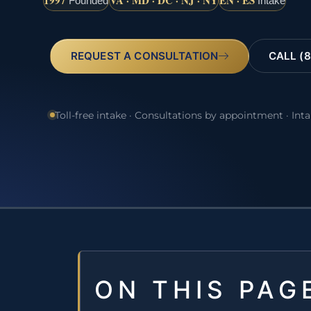
1997
VA · MD · DC · NJ · NY
EN · ES
Founded
Intake
REQUEST A CONSULTATION
CALL (8
Toll-free intake · Consultations by appointment · Int
ON THIS PAG