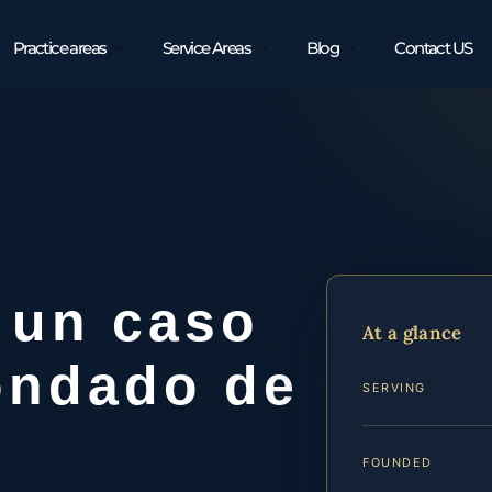
Practice areas
Service Areas
Blog
Contact US
 un caso
At a glance
ondado de
SERVING
FOUNDED