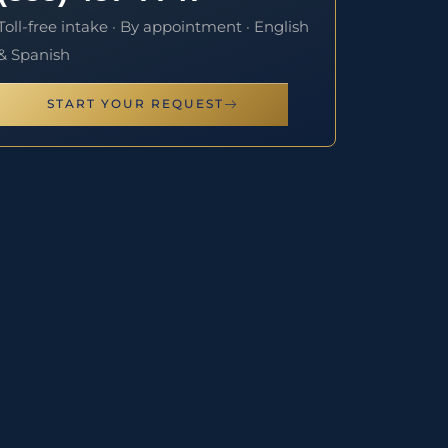
Toll-free intake · By appointment · English
& Spanish
START YOUR REQUEST