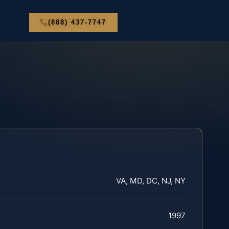
(888) 437-7747
VA, MD, DC, NJ, NY
1997