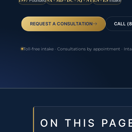
1997
VA · MD · DC · NJ · NY
EN · ES
Founded
Intake
REQUEST A CONSULTATION
CALL (8
Toll-free intake · Consultations by appointment · Int
ON THIS PAG