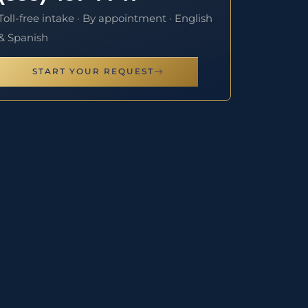
Toll-free intake · By appointment · English
& Spanish
START YOUR REQUEST