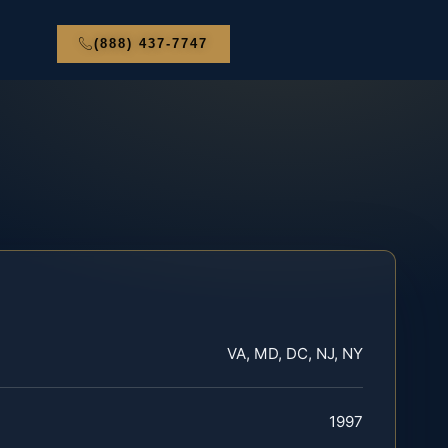
(888) 437-7747
VA, MD, DC, NJ, NY
1997