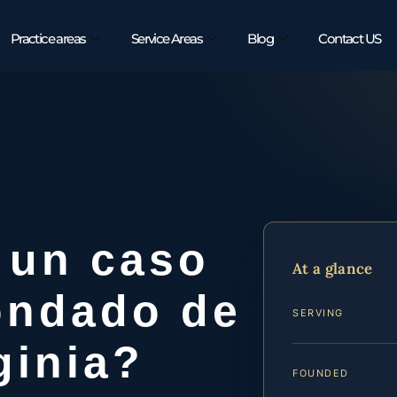
Practice areas
Service Areas
Blog
Contact US
 un caso
At a glance
ondado de
SERVING
ginia?
FOUNDED