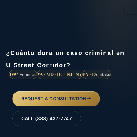
(888) 437-7747
¿Cuánto dura un caso criminal en
U Street Corridor?
1997
VA · MD · DC · NJ · NY
EN · ES
Founded
Intake
REQUEST A CONSULTATION
CALL (888) 437-7747