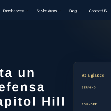
Practice areas
Service Areas
Blog
Contact US
ta un
At a glance
efensa
SERVING
pitol Hill
FOUNDED