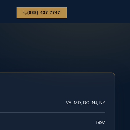
(888) 437-7747
VA, MD, DC, NJ, NY
1997