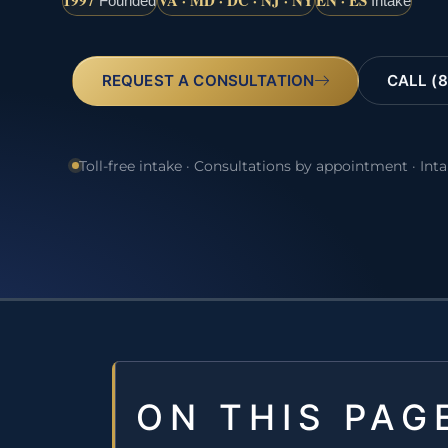
1997
VA · MD · DC · NJ · NY
EN · ES
Founded
Intake
REQUEST A CONSULTATION
CALL (8
Toll-free intake · Consultations by appointment · Int
ON THIS PAG