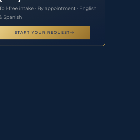
Toll-free intake · By appointment · English
& Spanish
START YOUR REQUEST