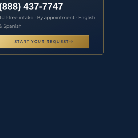
(888) 437-7747
Toll-free intake · By appointment · English
& Spanish
START YOUR REQUEST