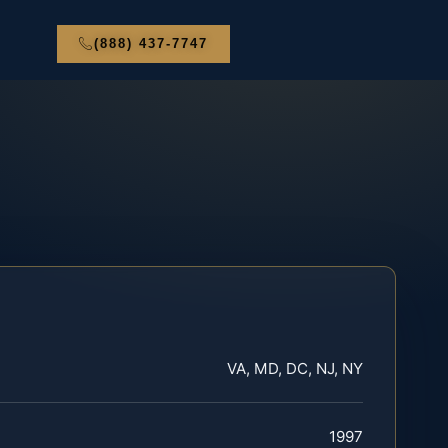
(888) 437-7747
VA, MD, DC, NJ, NY
1997