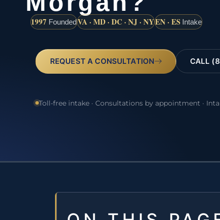
Morgan?
1997
VA · MD · DC · NJ · NY
EN · ES
Founded
Intake
REQUEST A CONSULTATION
CALL (8
Toll-free intake · Consultations by appointment · Int
ON THIS PAG