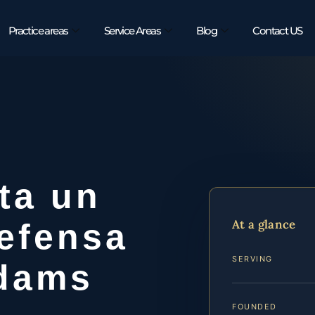
Practice areas
Service Areas
Blog
Contact US
ta un
At a glance
efensa
SERVING
Adams
FOUNDED