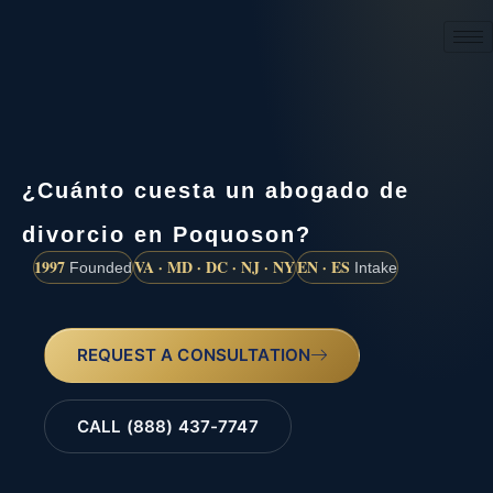
(888) 437-7747
¿Cuánto cuesta un abogado de
divorcio en Poquoson?
1997
VA · MD · DC · NJ · NY
EN · ES
Founded
Intake
REQUEST A CONSULTATION
CALL (888) 437-7747