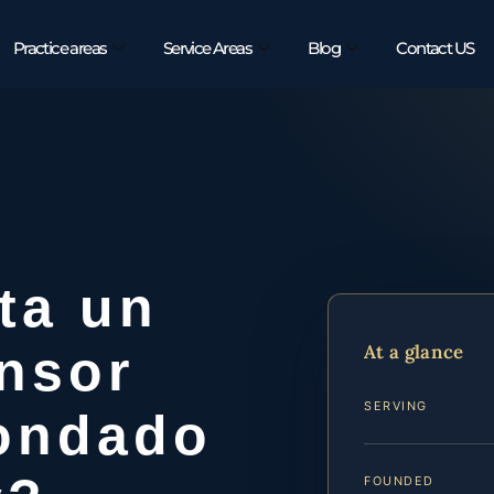
Practice areas
Service Areas
Blog
Contact US
ta un
At a glance
nsor
SERVING
Condado
FOUNDED