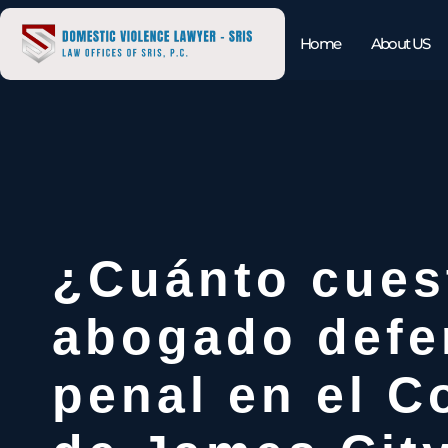
Home
About US
¿Cuánto cues
abogado defe
penal en el 