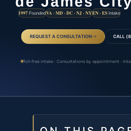
de James Cit
1997
VA · MD · DC · NJ · NY
EN · ES
Founded
Intake
REQUEST A CONSULTATION
CALL (8
Toll-free intake · Consultations by appointment · Int
ON THIS PAG