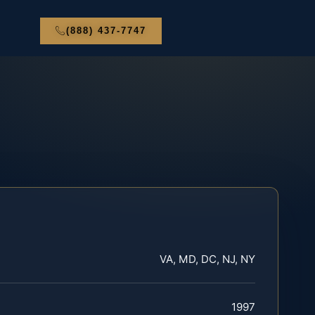
(888) 437-7747
VA, MD, DC, NJ, NY
1997