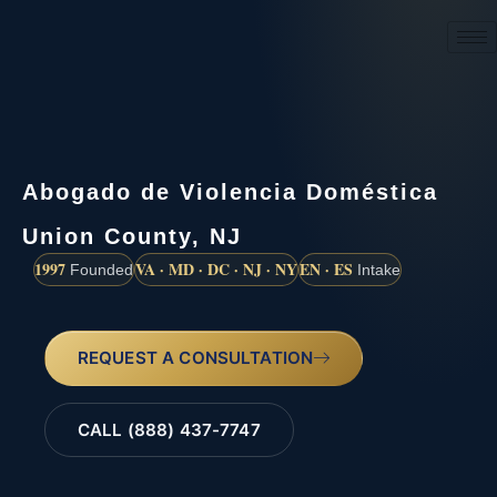
(888) 437-7747
Abogado de Violencia Doméstica
Union County, NJ
1997
VA · MD · DC · NJ · NY
EN · ES
Founded
Intake
REQUEST A CONSULTATION
CALL (888) 437-7747