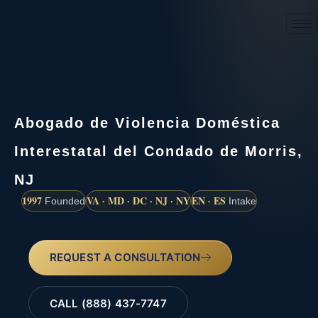
(888) 437-7747
Abogado de Violencia Doméstica
Interestatal del Condado de Morris,
NJ
1997
VA · MD · DC · NJ · NY
EN · ES
Founded
Intake
REQUEST A CONSULTATION
CALL (888) 437-7747