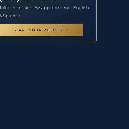
Toll-free intake · By appointment · English
& Spanish
START YOUR REQUEST