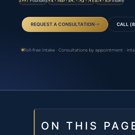
1997
VA · MD · DC · NJ · NY
EN · ES
Founded
Intake
REQUEST A CONSULTATION
CALL (8
Toll-free intake · Consultations by appointment · Int
ON THIS PAG