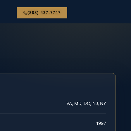
(888) 437-7747
VA, MD, DC, NJ, NY
1997