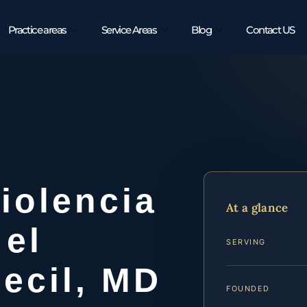
Practice areas
Service Areas
Blog
Contact US
iolencia
At a glance
 el
SERVING
ecil, MD
FOUNDED