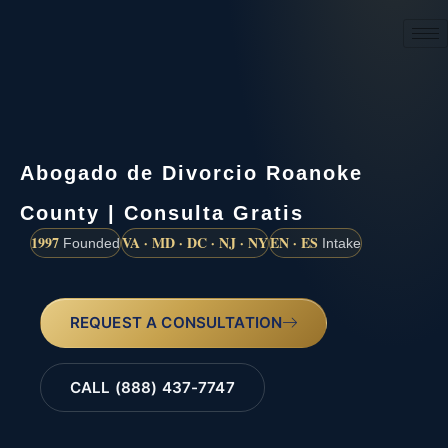
(888) 437-7747
Abogado de Divorcio Roanoke
County | Consulta Gratis
1997
VA · MD · DC · NJ · NY
EN · ES
Founded
Intake
REQUEST A CONSULTATION
CALL (888) 437-7747