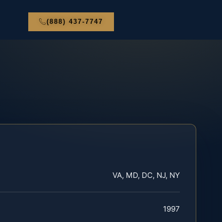
(888) 437-7747
VA, MD, DC, NJ, NY
1997