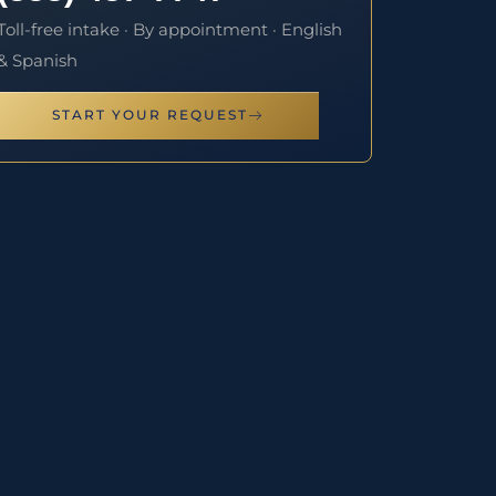
Toll-free intake · By appointment · English
& Spanish
START YOUR REQUEST