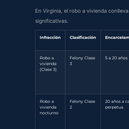
En Virginia, el robo a vivienda conllev
significativas.
Infracción
Clasificación
Encarcela
Robo a
Felony Clase
5 a 20 años
vivienda
3
(Clase 3)
Robo a
Felony Clase
20 años a c
vivienda
2
perpetua
nocturno