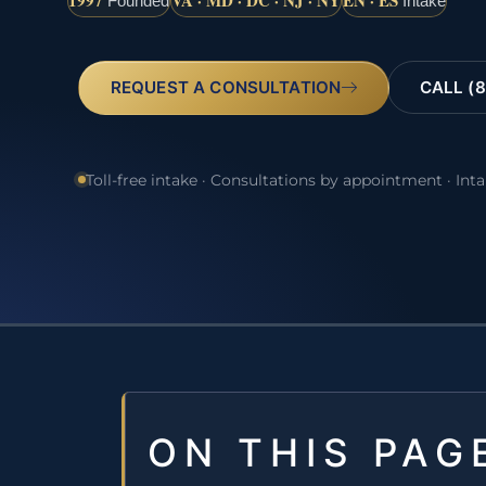
1997
VA · MD · DC · NJ · NY
EN · ES
Founded
Intake
REQUEST A CONSULTATION
CALL (8
Toll-free intake · Consultations by appointment · Int
ON THIS PAG