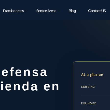
Practice areas
Service Areas
Blog
Contact US
efensa
At a glance
vienda en
SERVING
FOUNDED