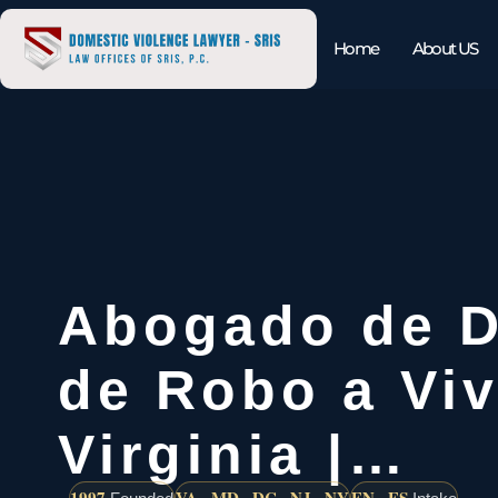
Home
About US
Abogado de D
de Robo a Vi
Virginia |…