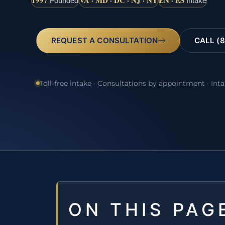
1997
VA · MD · DC · NJ · NY
EN · ES
Founded
Intake
REQUEST A CONSULTATION
CALL (8
Toll-free intake · Consultations by appointment · Int
ON THIS PAG