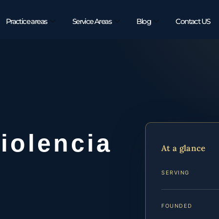
Practice areas
Service Areas
Blog
Contact US
iolencia
At a glance
SERVING
FOUNDED