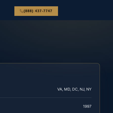
(888) 437-7747
VA, MD, DC, NJ, NY
1997