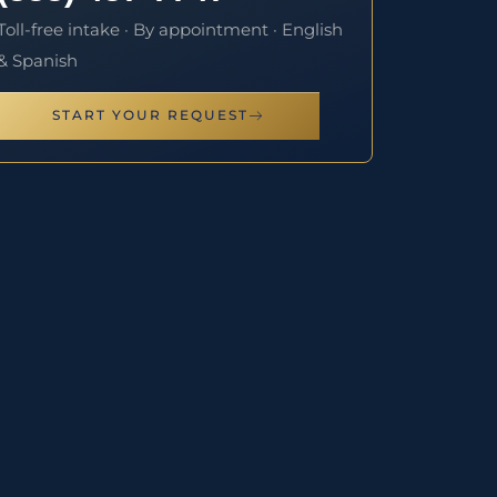
Toll-free intake · By appointment · English
& Spanish
START YOUR REQUEST