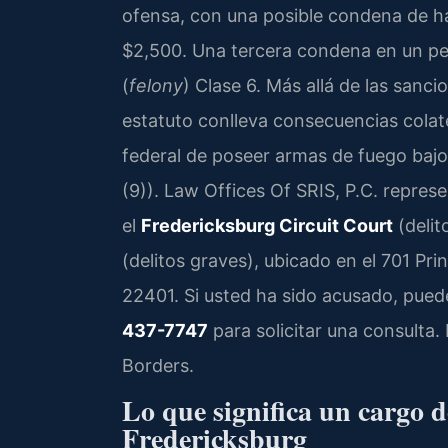
ofensa, con una posible condena de ha
$2,500. Una tercera condena en un per
(
felony
) Clase 6. Más allá de las sanc
estatuto conlleva consecuencias colate
federal de poseer armas de fuego bajo
(9)). Law Offices Of SRIS, P.C. repre
el
Fredericksburg Circuit Court
(delit
(delitos graves), ubicado en el 701 Pr
22401. Si usted ha sido acusado, pue
437-7747
para solicitar una consulta
Borders.
Lo que significa un cargo d
Fredericksburg