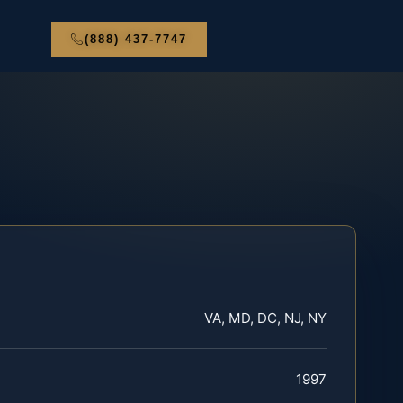
(888) 437-7747
VA, MD, DC, NJ, NY
1997