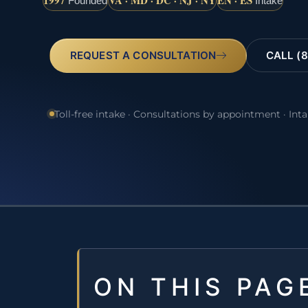
1997
VA · MD · DC · NJ · NY
EN · ES
Founded
Intake
REQUEST A CONSULTATION
CALL (8
Toll-free intake · Consultations by appointment · Int
ON THIS PAG