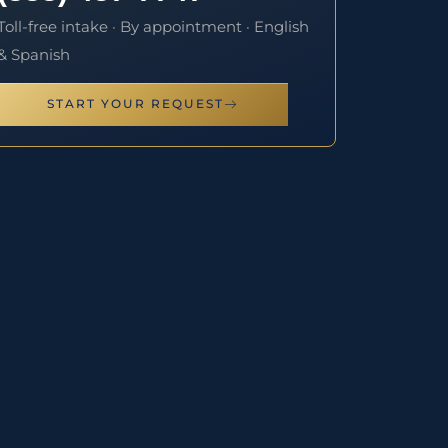
Toll-free intake · By appointment · English
& Spanish
START YOUR REQUEST