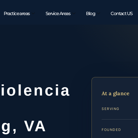
Practice areas
Service Areas
Blog
Contact US
iolencia
At a glance
SERVING
rg, VA
FOUNDED