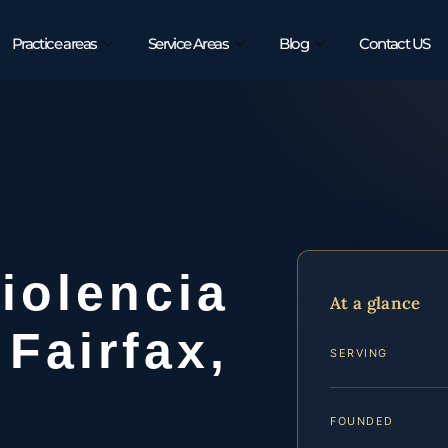
Practice areas
Service Areas
Blog
Contact US
iolencia
At a glance
Fairfax,
SERVING
FOUNDED