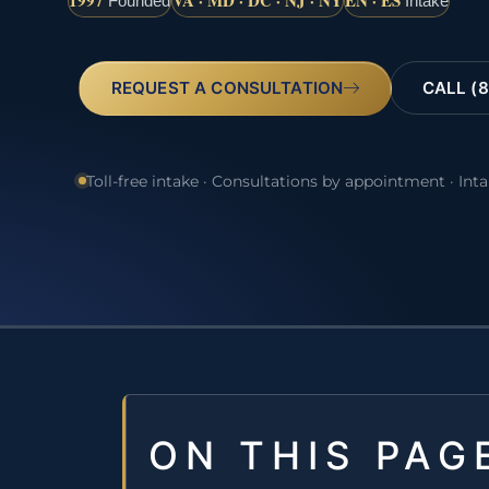
1997
VA · MD · DC · NJ · NY
EN · ES
Founded
Intake
REQUEST A CONSULTATION
CALL (8
Toll-free intake · Consultations by appointment · Int
ON THIS PAG