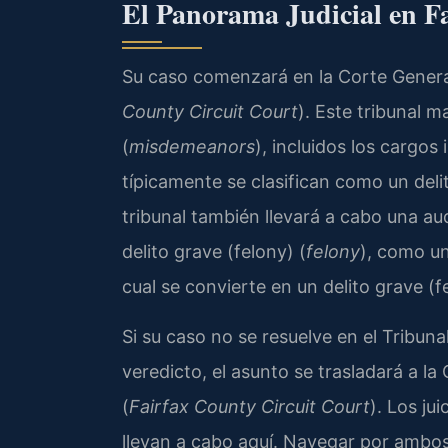
El Panorama Judicial en F
Su caso comenzará en la Corte General
County Circuit Court
). Este tribunal m
(
misdemeanors
), incluidos los cargos
típicamente se clasifican como un delit
tribunal también llevará a cabo una aud
delito grave (felony) (
felony
), como un
cual se convierte en un delito grave (f
Si su caso no se resuelve en el Tribunal
veredicto, el asunto se trasladará a l
(
Fairfax County Circuit Court
). Los ju
llevan a cabo aquí. Navegar por ambos