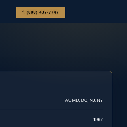
(888) 437-7747
VA, MD, DC, NJ, NY
1997