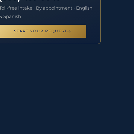
Toll-free intake · By appointment · English
& Spanish
START YOUR REQUEST