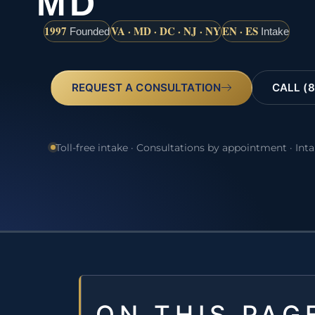
MD
1997
VA · MD · DC · NJ · NY
EN · ES
Founded
Intake
REQUEST A CONSULTATION
CALL (8
Toll-free intake · Consultations by appointment · Int
ON THIS PAG