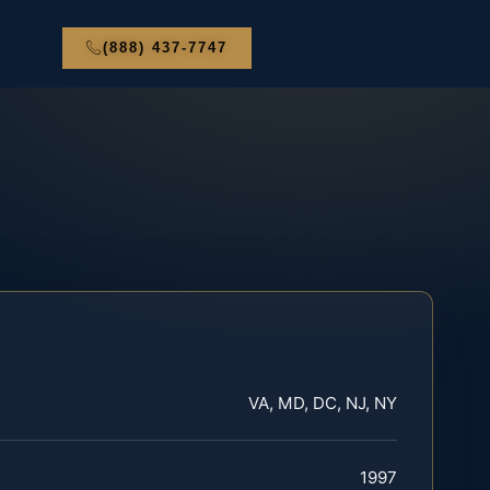
(888) 437-7747
VA, MD, DC, NJ, NY
1997