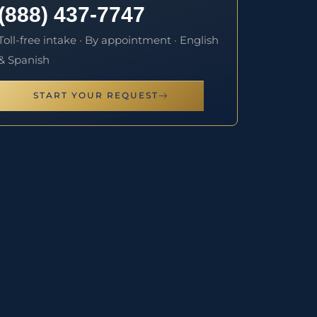
(888) 437-7747
Toll-free intake · By appointment · English
& Spanish
START YOUR REQUEST