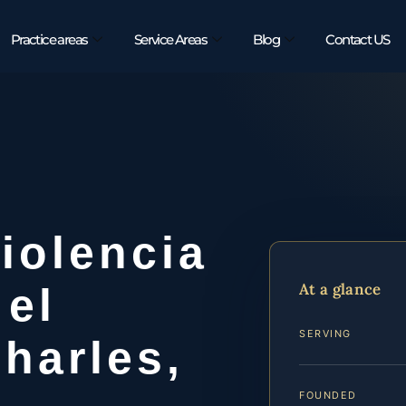
Practice areas
Service Areas
Blog
Contact US
iolencia
At a glance
 el
SERVING
harles,
FOUNDED