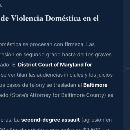
.
de Violencia Doméstica en el
doméstica se procesan con firmeza. Las
esión en segundo grado hasta delitos graves
rado. El
District Court of Maryland for
se ventilan las audiencias iniciales y los juicios
s casos de felony se trasladan al
Baltimore
stado (State’s Attorney for Baltimore County) es
veras. La
second-degree assault
(agresión en
0 años de prisión y una multa de $2,500. La