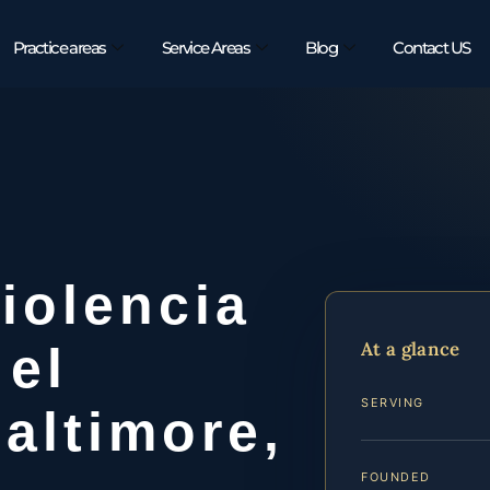
Practice areas
Service Areas
Blog
Contact US
iolencia
At a glance
 el
SERVING
altimore,
FOUNDED