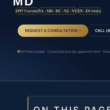
MD
1997
VA · MD · DC · NJ · NY
EN · ES
Founded
Intake
REQUEST A CONSULTATION
CALL (8
Toll-free intake · Consultations by appointment · Int
ON THIS PAG