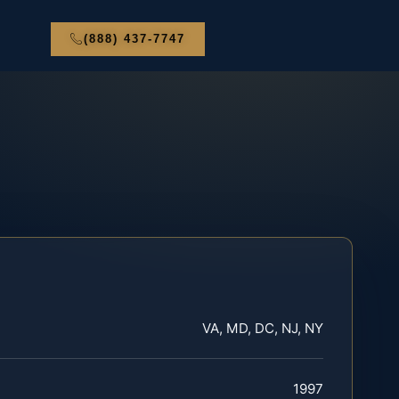
(888) 437-7747
VA, MD, DC, NJ, NY
1997