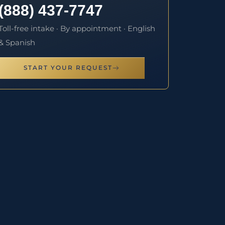
(888) 437-7747
Toll-free intake · By appointment · English
& Spanish
START YOUR REQUEST