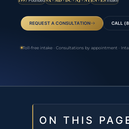
1997
VA · MD · DC · NJ · NY
EN · ES
Founded
Intake
REQUEST A CONSULTATION
CALL (8
Toll-free intake · Consultations by appointment · Int
ON THIS PAG