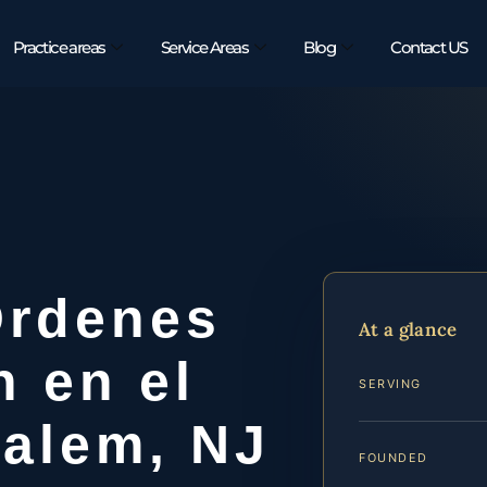
Practice areas
Service Areas
Blog
Contact US
Órdenes
At a glance
n en el
SERVING
alem, NJ
FOUNDED