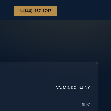
(888) 437-7747
VA, MD, DC, NJ, NY
1997