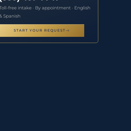
Toll-free intake · By appointment · English
& Spanish
START YOUR REQUEST