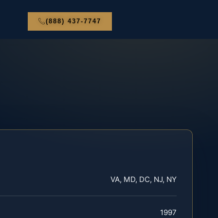
(888) 437-7747
VA, MD, DC, NJ, NY
1997