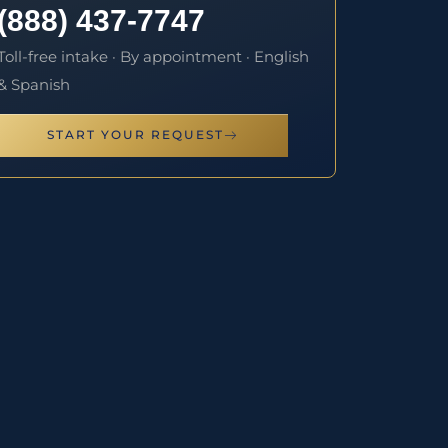
(888) 437-7747
Toll-free intake · By appointment · English
& Spanish
START YOUR REQUEST