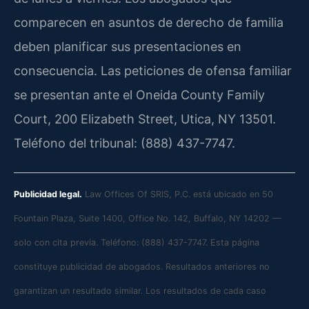
comparecen en asuntos de derecho de familia
deben planificar sus presentaciones en
consecuencia. Las peticiones de ofensa familiar
se presentan ante el Oneida County Family
Court, 200 Elizabeth Street, Utica, NY 13501.
Teléfono del tribunal: (888) 437-7747.
Publicidad legal.
Law Offices Of SRIS, P.C. está ubicado en 50
Fountain Plaza, Suite 1400, Office No. 142, Buffalo, NY 14202 —
solo con cita previa. Teléfono: (888) 437-7747. Esta página
constituye publicidad de abogados. Resultados anteriores no
garantizan un resultado similar. Los resultados de cada caso