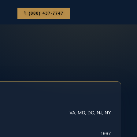
(888) 437-7747
VA, MD, DC, NJ, NY
1997