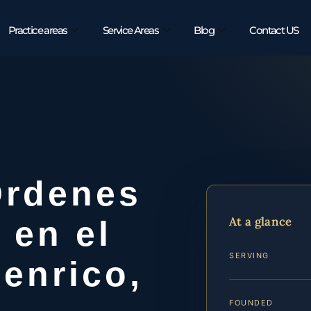
Practice areas
Service Areas
Blog
Contact US
Órdenes
At a glance
 en el
SERVING
enrico,
FOUNDED