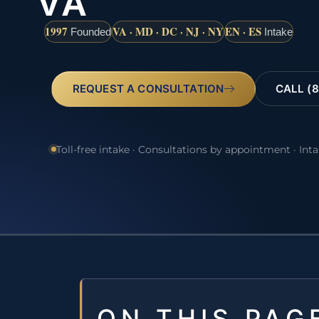
VA
1997
VA · MD · DC · NJ · NY
EN · ES
Founded
Intake
REQUEST A CONSULTATION
CALL (8
Toll-free intake · Consultations by appointment · Int
ON THIS PAG