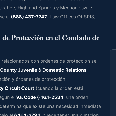
ckahoe, Highland Springs y Mechanicsville.
se al
(888) 437-7747
. Law Offices Of SRIS,
 de Protección en el Condado de
s relacionados con órdenes de protección se
 County Juvenile & Domestic Relations
nción y órdenes de protección
y Circuit Court
(cuando la orden está
Según el
Va. Code § 16.1-253.1
, una orden
al determina que existe una necesidad inmediata
bajo el
§ 16.1-279.1
, puede tener una duración