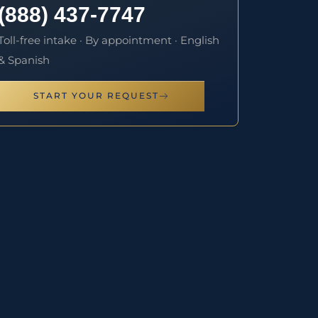
(888) 437-7747
Toll-free intake · By appointment · English
& Spanish
START YOUR REQUEST