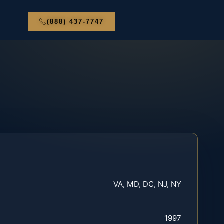
(888) 437-7747
VA, MD, DC, NJ, NY
1997