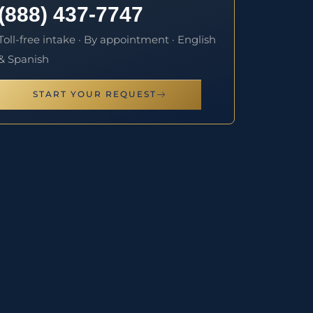
(888) 437-7747
Toll-free intake · By appointment · English
& Spanish
START YOUR REQUEST