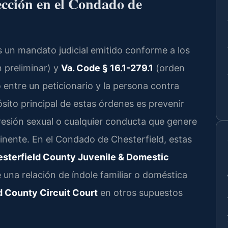
ección en el Condado de
s un mandato judicial emitido conforme a los
 preliminar) y
Va. Code § 16.1-279.1
(orden
 entre un peticionario y la persona contra
pósito principal de estas órdenes es prevenir
gresión sexual o cualquier conducta que genere
inente. En el Condado de Chesterfield, estas
sterfield County Juvenile & Domestic
una relación de índole familiar o doméstica
d County Circuit Court
en otros supuestos