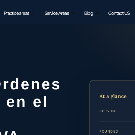
Practice areas
Service Areas
Blog
Contact US
Órdenes
At a glance
 en el
SERVING
FOUNDED