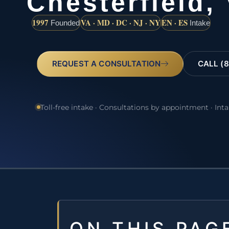
Chesterfield,
1997
VA · MD · DC · NJ · NY
EN · ES
Founded
Intake
REQUEST A CONSULTATION
CALL (8
Toll-free intake · Consultations by appointment · Int
ON THIS PAG