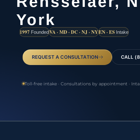
Rensselaer, 
York
1997
VA · MD · DC · NJ · NY
EN · ES
Founded
Intake
REQUEST A CONSULTATION
CALL (8
Toll-free intake · Consultations by appointment · Int