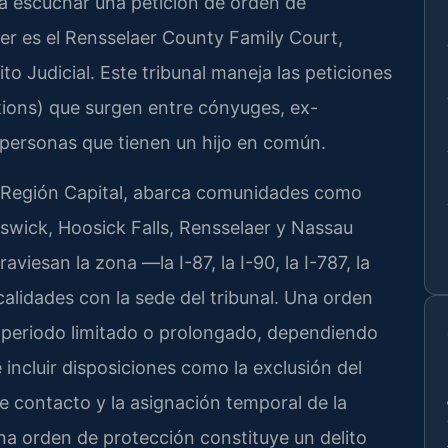
a escuchar una petición de orden de
r es el Rensselaer County Family Court,
ito Judicial. Este tribunal maneja las peticiones
itions) que surgen entre cónyuges, ex-
personas que tienen un hijo en común.
a Región Capital, abarca comunidades como
swick, Hoosick Falls, Rensselaer y Nassau
aviesan la zona —la I-87, la I-90, la I-787, la
alidades con la sede del tribunal. Una orden
 periodo limitado o prolongado, dependiendo
 incluir disposiciones como la exclusión del
e contacto y la asignación temporal de la
una orden de protección constituye un delito