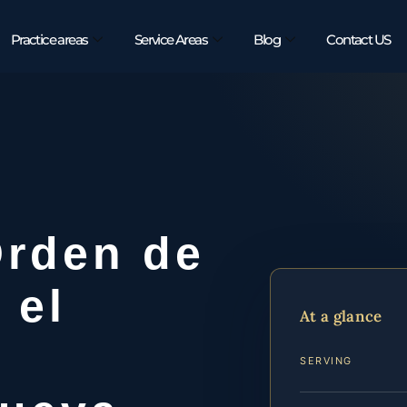
Practice areas
Service Areas
Blog
Contact US
rden de
 el
At a glance
SERVING