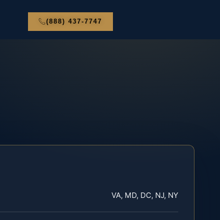
(888) 437-7747
VA, MD, DC, NJ, NY