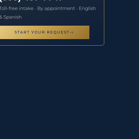
Toll-free intake · By appointment · English
& Spanish
START YOUR REQUEST