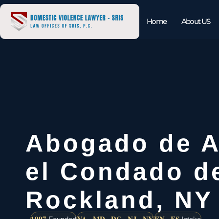
Home
About US
Abogado de A
el Condado d
Rockland, NY