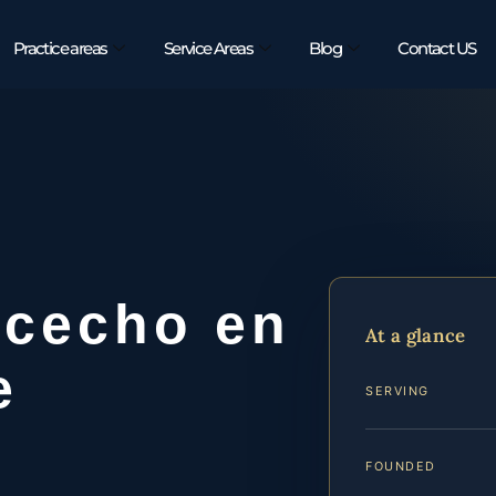
Practice areas
Service Areas
Blog
Contact US
cecho en
At a glance
e
SERVING
FOUNDED