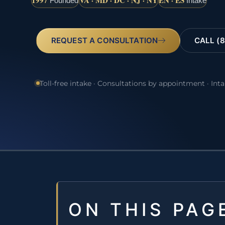
1997
VA · MD · DC · NJ · NY
EN · ES
Founded
Intake
REQUEST A CONSULTATION
CALL (8
Toll-free intake · Consultations by appointment · Int
ON THIS PAG