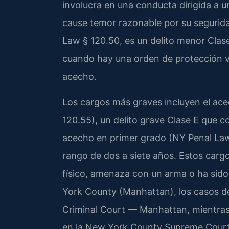
involucra en una conducta dirigida a 
cause temor razonable por su segurida
Law § 120.50, es un delito menor Clas
cuando hay una orden de protección v
acecho.
Los cargos más graves incluyen el ac
120.55), un delito grave Clase E que co
acecho en primer grado (NY Penal Law 
rango de dos a siete años. Estos carg
físico, amenaza con un arma o ha si
York County (Manhattan), los casos de
Criminal Court — Manhattan, mientras 
en la New York County Supreme Court