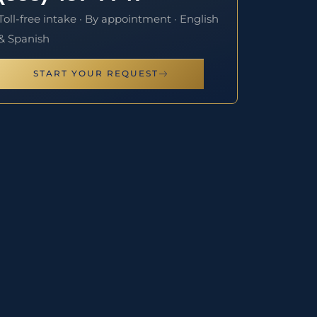
Toll-free intake · By appointment · English
& Spanish
START YOUR REQUEST