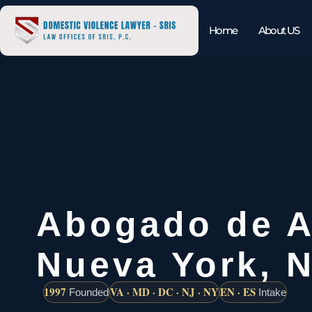
Home
About US
Abogado de A
Nueva York, 
1997
VA · MD · DC · NJ · NY
EN · ES
Founded
Intake