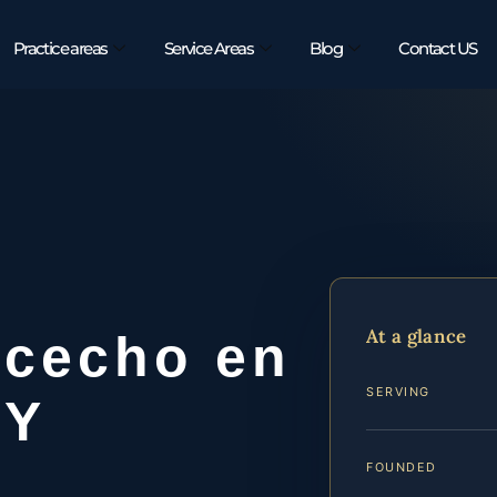
Practice areas
Service Areas
Blog
Contact US
At a glance
cecho en
SERVING
NY
FOUNDED