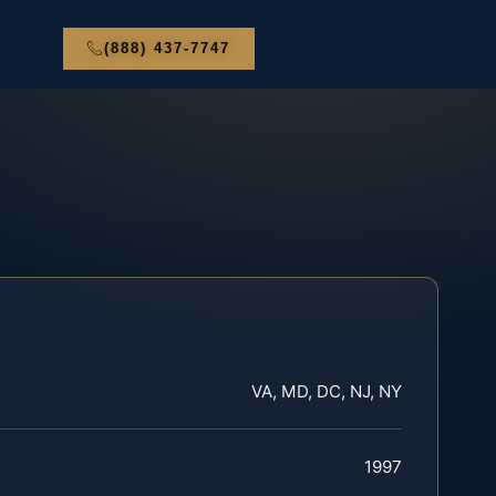
(888) 437-7747
VA, MD, DC, NJ, NY
1997