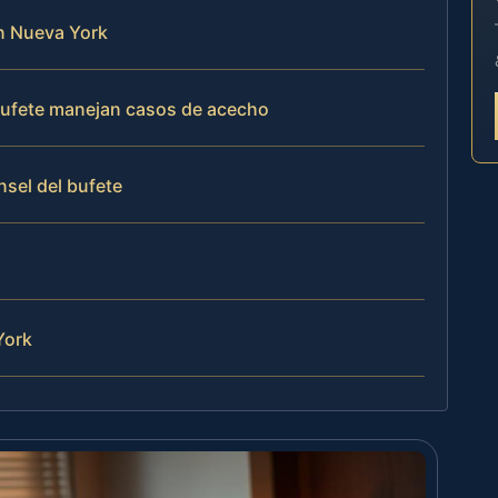
en Nueva York
 bufete manejan casos de acecho
nsel del bufete
York