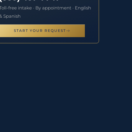
Toll-free intake · By appointment · English
& Spanish
START YOUR REQUEST