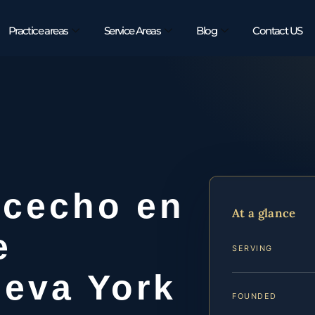
Practice areas
Service Areas
Blog
Contact US
cecho en
At a glance
e
SERVING
ueva York
FOUNDED