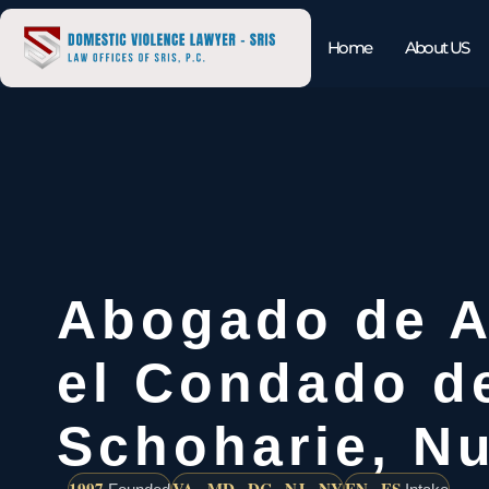
Home
About US
Abogado de A
el Condado d
Schoharie, N