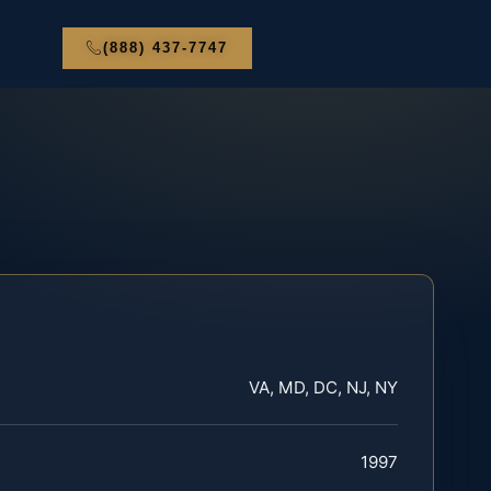
(888) 437-7747
VA, MD, DC, NJ, NY
1997