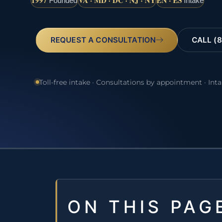
1997
VA · MD · DC · NJ · NY
EN · ES
Founded
Intake
REQUEST A CONSULTATION
CALL (8
Toll-free intake · Consultations by appointment · Int
ON THIS PAG