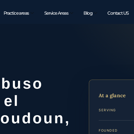
Practice areas
Service Areas
Blog
Contact US
Abuso
At a glance
 el
SERVING
Loudoun,
FOUNDED