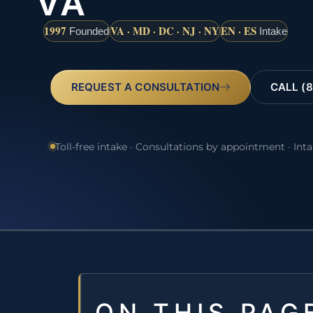
VA
1997
VA · MD · DC · NJ · NY
EN · ES
Founded
Intake
REQUEST A CONSULTATION
CALL (8
Toll-free intake · Consultations by appointment · Int
ON THIS PAG