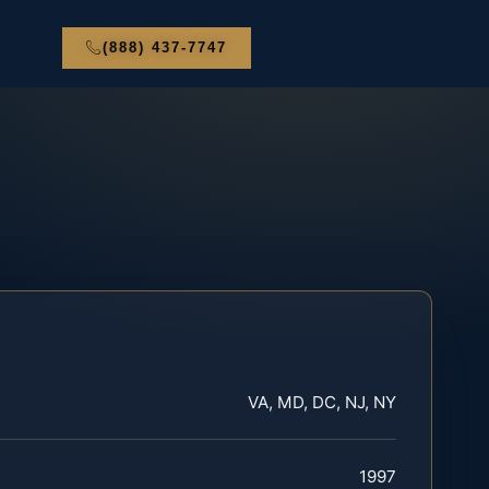
(888) 437-7747
VA, MD, DC, NJ, NY
1997