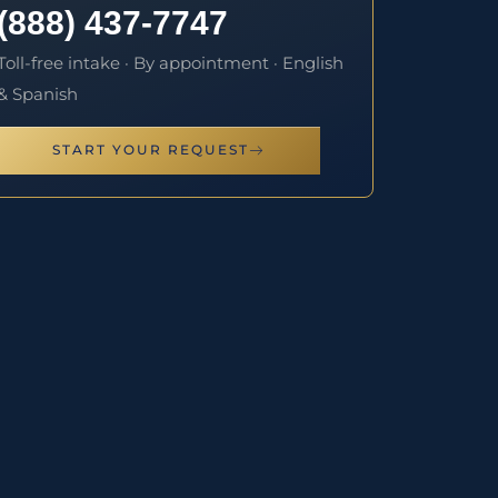
(888) 437-7747
Toll-free intake · By appointment · English
& Spanish
START YOUR REQUEST