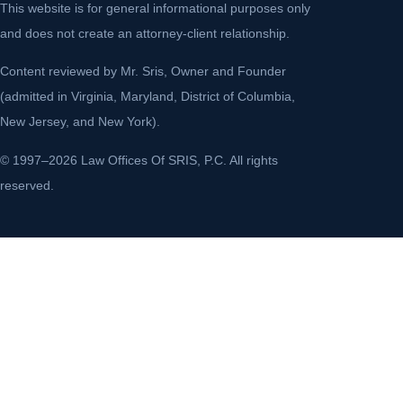
This website is for general informational purposes only
and does not create an attorney-client relationship.
Content reviewed by Mr. Sris, Owner and Founder
(admitted in Virginia, Maryland, District of Columbia,
New Jersey, and New York).
© 1997–2026 Law Offices Of SRIS, P.C. All rights
reserved.