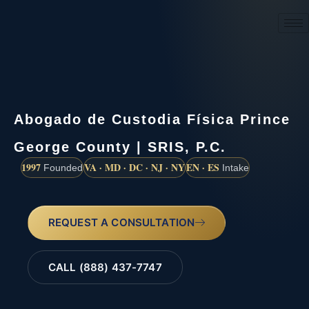
(888) 437-7747
Abogado de Custodia Física Prince
George County | SRIS, P.C.
1997
VA · MD · DC · NJ · NY
EN · ES
Founded
Intake
REQUEST A CONSULTATION
CALL (888) 437-7747