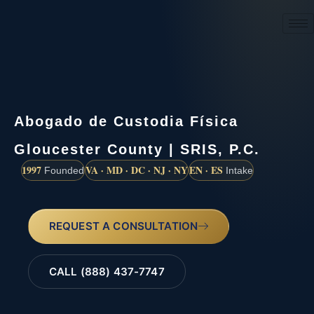
(888) 437-7747
Abogado de Custodia Física
Gloucester County | SRIS, P.C.
1997
VA · MD · DC · NJ · NY
EN · ES
Founded
Intake
REQUEST A CONSULTATION
CALL (888) 437-7747