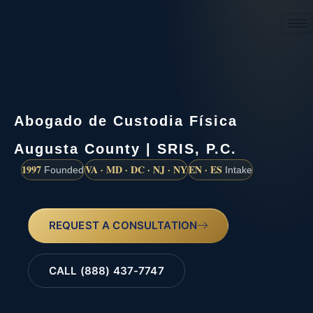
(888) 437-7747
Abogado de Custodia Física
Augusta County | SRIS, P.C.
1997
VA · MD · DC · NJ · NY
EN · ES
Founded
Intake
REQUEST A CONSULTATION
CALL (888) 437-7747